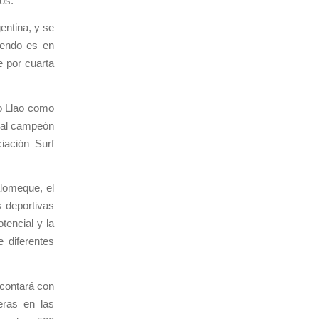
os.
entina, y se
iendo es en
e por cuarta
ao Llao como
á al campeón
iación Surf
lomeque, el
 deportivas
tencial y la
 diferentes
 contará con
eras en las