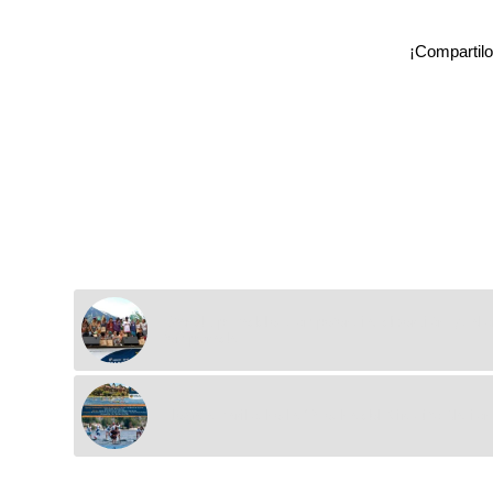
Stand Up Paddle: competencia, diversión y calo
temporada
Llega a Bariloche la 1º fecha del Circuito Naci