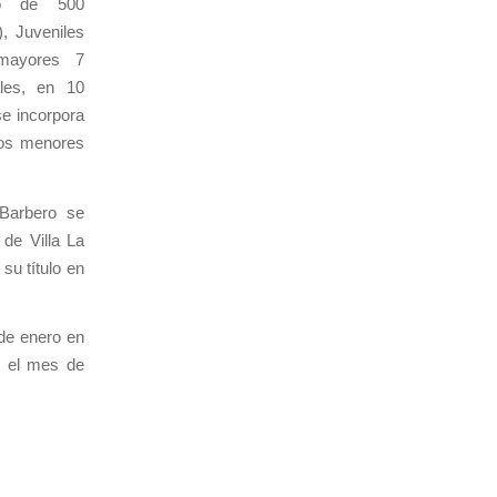
ito de 500
), Juveniles
(mayores 7
ales, en 10
se incorpora
 los menores
 Barbero se
 de Villa La
su título en
 de enero en
n el mes de