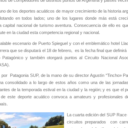
ntos de competidores de distintos puntos de Argentina y países vecin
no de los deportes acuáticos de mayor crecimiento de la historia arg
plotando en todos lados; uno de los lugares donde más está crec
la capital nacional de turismo aventura. Consecuencia de ello es qu
ute en la ciudad esta competencia regional y nacional.
ualable escenario de Puerto Spieguel y con el emblemático hotel Ll
arrera que se disputará el 18 de febrero, es la fecha final que definir
to Patagónico y también otorgará puntos al Circuito Nacional Asoc
ASA).
 por Patagonia SUP, de la mano de su director Agustín “Tincho» Pa
ha consolidado a lo largo de estos años como una de las jornadas
ntes de la temporada estival en la ciudad y la región; y es que el po
 de este deporte acuático convoca a amateurs y profesionales de
país.
La cuarta edición del SUP Race
circuitos preparados con carr