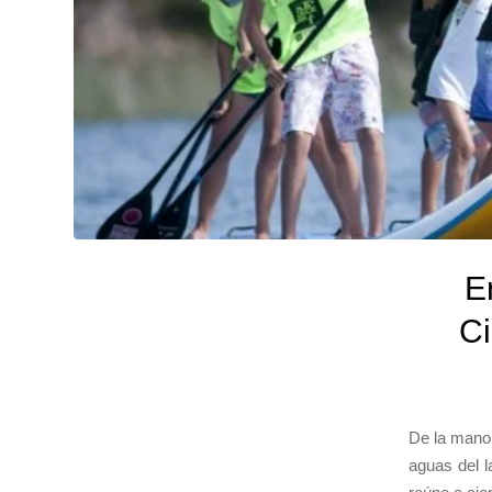
E
Ci
De la mano 
aguas del l