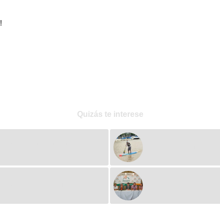
Quizás te interese
r que presagian una gran
Bariloche tendrá dos 
onal de Stand Up Paddle
Bariloche se prepara p