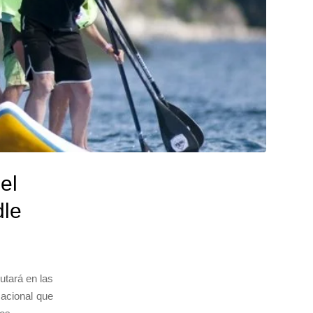
el
dle
utará en las
Nacional que