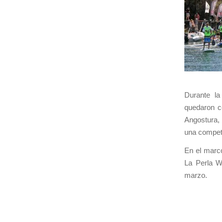
Durante la
quedaron co
Angostura, 
una competi
En el marco
La Perla W
marzo.