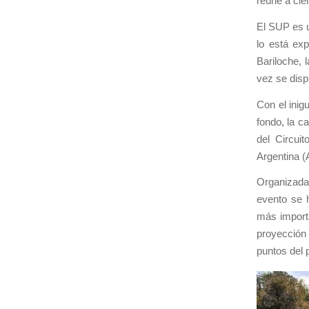
reúne a cie
El SUP es u
lo está ex
Bariloche, 
vez se disp
Con el inig
fondo, la c
del Circui
Argentina (
Organizada
evento se 
más importa
proyección
puntos del 