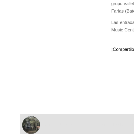
grupo valle
Farías (Bat
Las entrada
Music Cent
Canilla Solidaria de Berlina a beneficio de la B