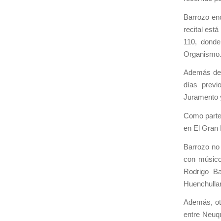
Barrozo enc
recital est
110, donde
Organismo
Además de 
días previ
Juramento y
Como parte 
en El Gran 
Barrozo no 
con músico
Rodrigo Ba
Huenchullan
Además, ot
entre Neuqu