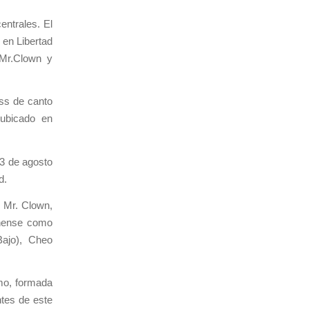
entrales. El
 en Libertad
 Mr.Clown y
ss de canto
 ubicado en
13 de agosto
d.
l Mr. Clown,
chense como
Bajo), Cheo
mo, formada
ntes de este