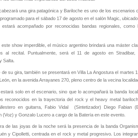
abezará una gira patagónica y Bariloche es uno de los escenarios c
á programado para el sábado 17 de agosto en el salón Magic, ubicado
 estará acompañado por reconocidas bandas regionales, como
.
este show imperdible, el músico argentino brindará una máster cla
os al recital. Puntualmente, será el 11 de agosto en Stradibar,
 Salta.
de su gira, también se presentará en Villa La Angostura el martes 
León, en la avenida Arrayanes 270, pleno centro de la vecina localida
estará solo en el escenario, sino que lo acompañará la banda loca
s reconocidos en la trayectoria del rock y el heavy metal barilo
llestero en guitarra, Fabio Vidal (Sintetizador) Diego Fabian (
 (Voz) y Gonzalo Lucero a cargo de la Batería en este evento.
ra de las joyas de la noche será la presencia de la banda Organis
én y Cipolletti, centrada en el rock y metal progresivo. Los integra