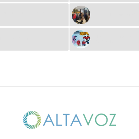
pilares del Primer Encuentro
McDonald’s presentó e
Nueva colección de jug
ival Arte X Igual
McDonald’s