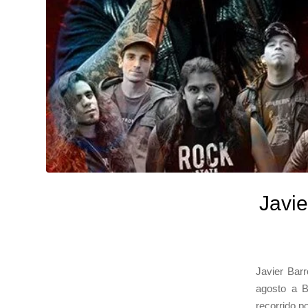
Javie
Javier Bar
agosto a B
recorrido p