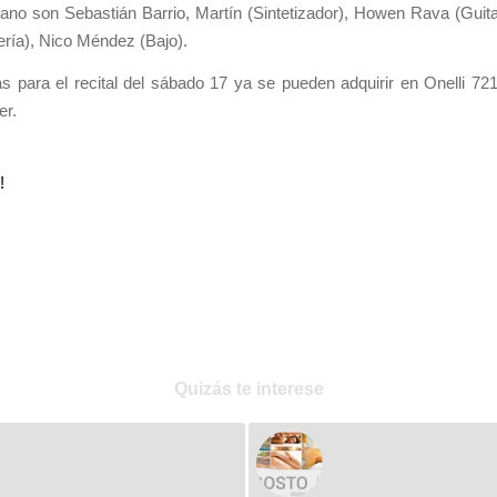
tano son Sebastián Barrio, Martín (Sintetizador), Howen Rava (Guita
ería), Nico Méndez (Bajo).
s para el recital del sábado 17 ya se pueden adquirir en Onelli 72
er.
Quizás te interese
iblioteca Popular Aimé Painé
El Spa de Villa Huini