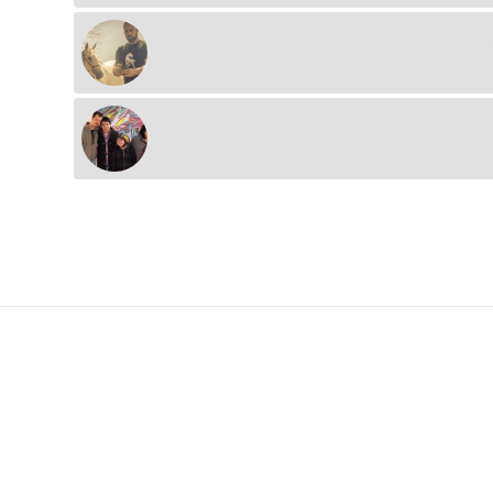
Equinoterapia, coaching y amanse en libertad, 
Equino Patagónico
Artistas del IUPA llegan a los escenarios del fest