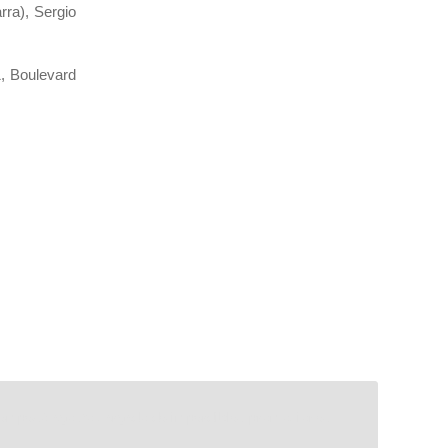
rra), Sergio
1, Boulevard
d empezó agosto cargado de imperdibles promociones