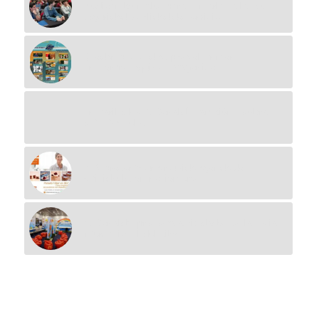
medioambientales para sumarlas a las de
seguridad y calidad de servicio
Quedan pocos días para el Primer
Encuentro Equino Patagónico
En Bariloche McDonald´s también celebra
el McDía Feliz
BEC presenta una nutrida agenda de
actividades en noviembre
McDonald’s presenta actividades en la Feria
Internacional del Libro